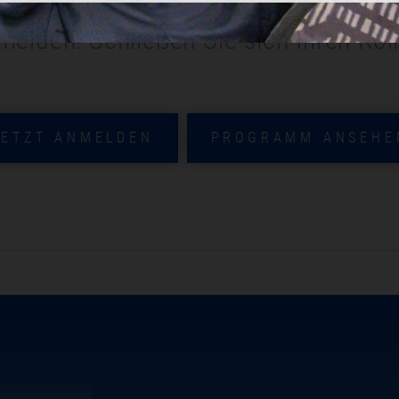
melden! Schließen Sie sich Ihren Kol
JETZT ANMELDEN
PROGRAMM ANSEHE