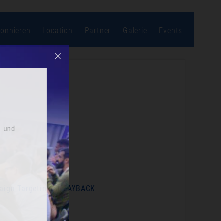
bonnieren
Location
Partner
Galerie
Events
r an und
paign Targeting at PAYBACK