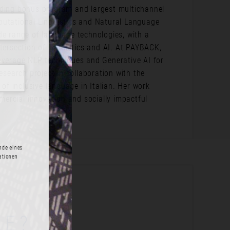
ading bonus program and largest multichannel
putational Linguistics and Natural Language
de range of language technologies, with a
tersection of linguistics and AI. At PAYBACK,
leverage NLP techniques and Generative AI for
esearch project in collaboration with the
 of inclusive language in Italian. Her work
mmercial innovation and socially impactful
m Ende eines
formationen
ME?