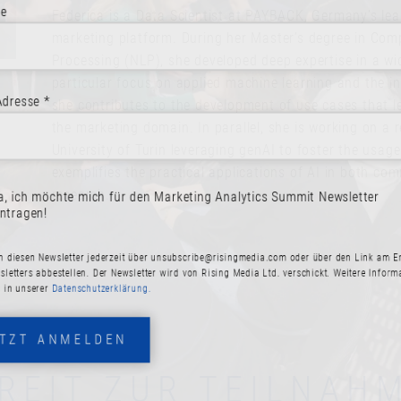
Federica is a Data Scientist at PAYBACK, Germany’s le
marketing platform. During her Master’s degree in Com
Processing (NLP), she developed deep expertise in a wi
particular focus on applied machine learning and the in
esse *
she contributes to the development of use cases that 
the marketing domain. In parallel, she is working on a r
University of Turin leveraging genAI to foster the usage
exemplifies the practical applications of AI in both co
research.
ich möchte mich für den Marketing Analytics Summit Newsletter
ragen!
esen Newsletter jederzeit über
unsubscribe@risingmedia.com
oder über den Link a
ters abbestellen. Der Newsletter wird von Rising Media Ltd. verschickt. Weitere In
 unserer
Datenschutzerklärung.
ZT ANMELDEN
REIT ZUR TEILNAH