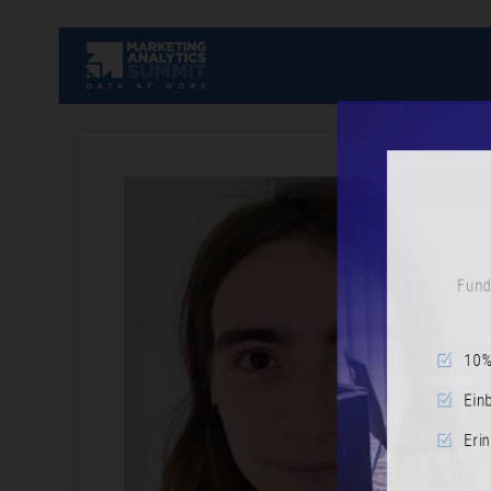
Fundiert
10% Ra
Einblic
Erinne