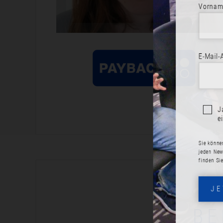
Vorname
E-Mail-Adr
Ja, 
eint
Sie können di
jeden Newslet
finden Sie in
JET
BE