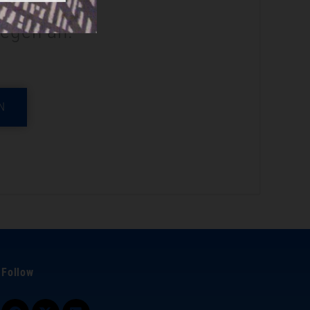
legen an.
N
Follow