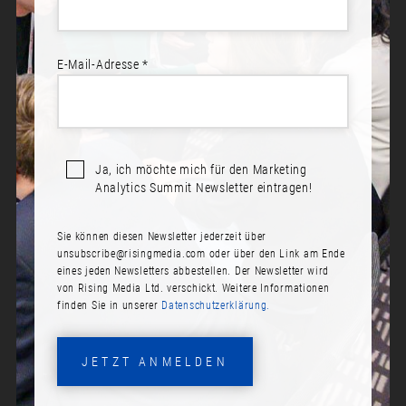
Imagination Engine: Generative AI
E-Mail-Adresse *
as a Strategic Power Tool
Ja, ich möchte mich für den Marketing
Analytics Summit Newsletter eintragen!
Consent required to load content from Vimeo.
Sie können diesen Newsletter jederzeit über
More Info
Accept
unsubscribe@risingmedia.com
oder über den Link am Ende
eines jeden Newsletters abbestellen. Der Newsletter wird
von Rising Media Ltd. verschickt. Weitere Informationen
finden Sie in unserer
Datenschutzerklärung.
JETZT ANMELDEN
GenAI changes our relationship with technology. It’s a step-
change from computation and automation to inspiration and
innovation. Time to take the biggest leap in technology since the