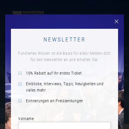
NEWSLETTER
INTERVIEWS * SESSION
Fundiertes Wissen ist die Basis für alles! Melden dich
PREVIEWS (RÜCKBLICK)
für den Newsletter an und erhalten Sie:
10% Rabatt auf Ihr erstes Ticket
Einblicke, Interviews, Tipps, Neuigkeiten und
vieles mehr
Erinnerungen an Preissenkungen
Vorname