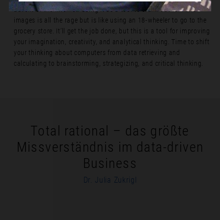
advent of the Internet. Using it as a tool to crank out text and
images is all the rage but is like using an 18-wheeler to go to the
grocery store. It’ll get the job done, but this is a tool for improving
your imagination, creativity, and analytical thinking. Time to shift
your thinking about computers from data retrieving and
calculating to brainstorming, strategizing, and critical thinking.
Total rational – das größte
Missverständnis im data-driven
Business
Dr. Julia Zukrigl