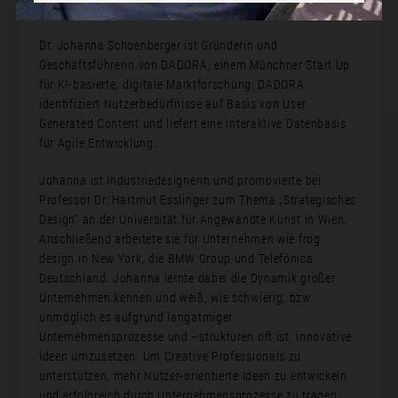
Bio:
Dr. Johanna Schoenberger ist Gründerin und
Geschäftsführerin von DADORA, einem Münchner Start Up
für KI-basierte, digitale Marktforschung. DADORA
identifiziert Nutzerbedürfnisse auf Basis von User
Generated Content und liefert eine interaktive Datenbasis
für Agile Entwicklung.
Johanna ist Industriedesignerin und promovierte bei
Professor Dr. Hartmut Esslinger zum Thema „Strategisches
Design“ an der Universität für Angewandte Kunst in Wien.
Anschließend arbeitete sie für Unternehmen wie frog
design in New York, die BMW Group und Telefónica
Deutschland. Johanna lernte dabei die Dynamik großer
Unternehmen kennen und weiß, wie schwierig, bzw.
unmöglich es aufgrund langatmiger
Unternehmensprozesse und –strukturen oft ist, innovative
Ideen umzusetzen. Um Creative Professionals zu
unterstützen, mehr Nutzer-orientierte Ideen zu entwickeln
und erfolgreich durch Unternehmensprozesse zu tragen,