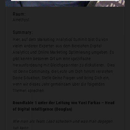
11:40
Raum:
Amethyst
Summary:
Hier, auf dem Marketing Analytics Summit bist Du von
vielen anderen Experten aus dem Bereichen Digital
Analytics und Online Marketing Optimierung umgeben. Es
gibt keinen besseren Ort um eine spezifische
Herausforderung mit Gleichgesinnten zu diskutieren. Dies
ist Deine Community, die Leute um Dich herum verstehen
Deine Situation. Stelle Deine Fragen und bring Dich ein,
wenn wir dieses Jahr gemeinsam über die folgenden
Themen sprechen:
Roundtable 1 unter der Leitung von Yael Farkas – Head
of Digital Intelligence (Douglas)
Wie man als Team Lead scheitern und was man dagegen
tun kann