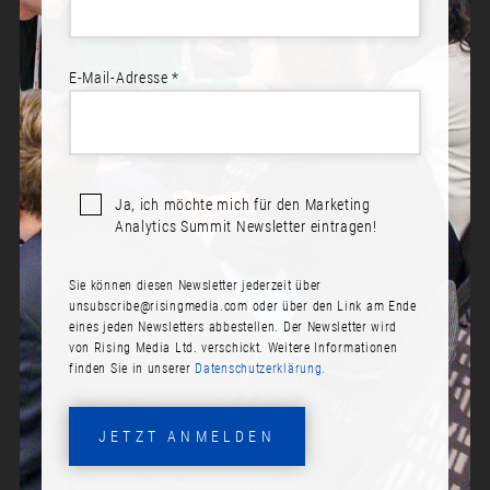
E-Mail-Adresse *
Sprecher*innen:
Yael Farkas
Tobias Schwarz
Ole Bahlmann
Ja, ich möchte mich für den Marketing
Matthias Bettag
Analytics Summit Newsletter eintragen!
Sie können diesen Newsletter jederzeit über
unsubscribe@risingmedia.com
oder über den Link am Ende
ROUND TABLE DISCUSSIONS:
eines jeden Newsletters abbestellen. Der Newsletter wird
BEST ADVICE EVER
von Rising Media Ltd. verschickt. Weitere Informationen
finden Sie in unserer
Datenschutzerklärung.
Datum:
Mittwoch, 15. November 2023
JETZT ANMELDEN
Zeit: