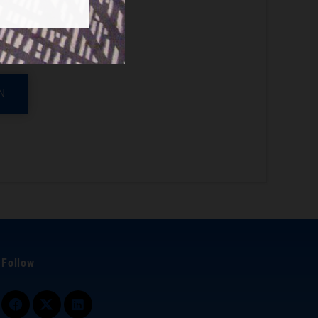
legen an.
N
Follow