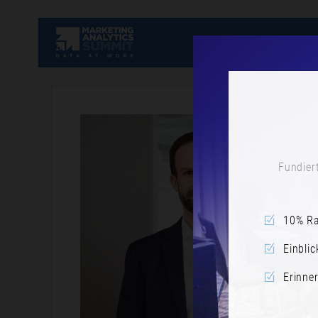
Fundiert
10% Ra
Einblic
Erinne