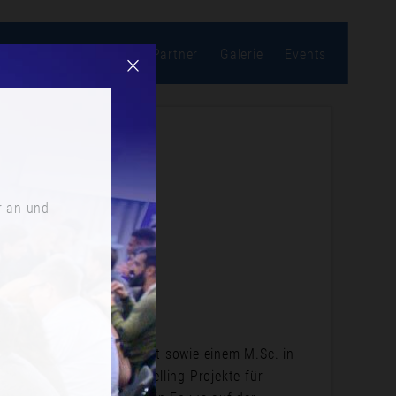
bonnieren
Location
Partner
Galerie
Events
r an und
e und Politikwissenschaft sowie einem M.Sc. in
ahren Marketing-Mix-Modelling Projekte für