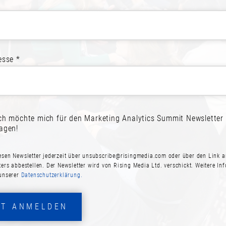
nationale und internationale Unternehmen aus allen Br
richtigen Balance zwischen Perfektionismus und Pragm
Mehrwert in der Praxis zu berechnen.
esse *
ich möchte mich für den Marketing Analytics Summit Newsletter
ragen!
esen Newsletter jederzeit über
unsubscribe@risingmedia.com
oder über den Link a
ters abbestellen. Der Newsletter wird von Rising Media Ltd. verschickt. Weitere In
 unserer
Datenschutzerklärung.
REIT ZUR TEILNAH
ZT ANMELDEN