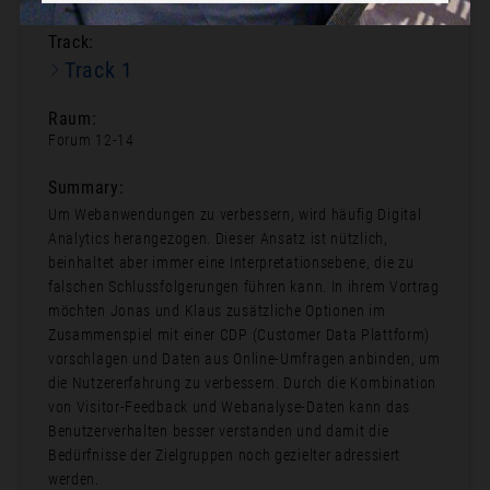
Track:
Track 1
Raum:
Forum 12-14
Summary:
Um Webanwendungen zu verbessern, wird häufig Digital
Analytics herangezogen. Dieser Ansatz ist nützlich,
beinhaltet aber immer eine Interpretationsebene, die zu
falschen Schlussfolgerungen führen kann. In ihrem Vortrag
möchten Jonas und Klaus zusätzliche Optionen im
Zusammenspiel mit einer CDP (Customer Data Plattform)
vorschlagen und Daten aus Online-Umfragen anbinden, um
die Nutzererfahrung zu verbessern. Durch die Kombination
von Visitor-Feedback und Webanalyse-Daten kann das
Benutzerverhalten besser verstanden und damit die
Bedürfnisse der Zielgruppen noch gezielter adressiert
werden.