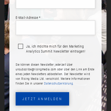
E-Mail-Adresse *
Sprecher*innen:
Klaus Völk
Jonas Strübig
Ja, ich möchte mich für den Marketing
Analytics Summit Newsletter eintragen!
NEXT-LEVEL OPTIMIERUNG
DURCH KOMBINATION VON
Sie können diesen Newsletter jederzeit über
DIGITAL ANALYTICS,
unsubscribe@risingmedia.com
oder über den Link am Ende
UMFRAGEN UND CDP
eines jeden Newsletters abbestellen. Der Newsletter wird
von Rising Media Ltd. verschickt. Weitere Informationen
finden Sie in unserer
Datenschutzerklärung.
Datum:
Dienstag, 19. November 2024
JETZT ANMELDEN
Zeit:
14:20