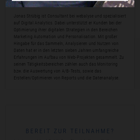
Bio:
Jonas Strübig ist Consultant bei webalyse und spezialisiert
auf Digital Analytics. Dabei unterstützt er Kunden bei der
Optimierung ihrer digitalen Strategien in den Bereichen
Marketing Automation und Personalisation. Mit großer
Hingabe für das Sammeln, Analysieren und Nutzen von
Daten hat er in den letzten sieben Jahren umfangreiche
Erfahrungen im Aufbau von Web-Projekten gesammelt. Zu
seinen Tätigkeitsbereichen zählen auch das Monitoring
bzw. die Auswertung von A/B-Tests, sowie das
Erstellen/Optimieren von Reports und die Datenanalyse.
BEREIT ZUR TEILNAHME?