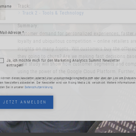
Track:
Track 2 - Tools & Technology
Summary:
Customer demand for personalized experiences, faster
esse *
loyalty and ubiquitous competition – online retailers a
insights on many fronts. Will customers buy the offered
they going to churn? Are we making fast decisions bas
case study will show how customer segments and compl
ich möchte mich für den Marketing Analytics Summit Newsletter
using the power of the Google Cloud Platform. Further,
ragen!
results can be used within the GMP to drive up the ret
esen Newsletter jederzeit über
unsubscribe@risingmedia.com
oder über den Link a
ters abbestellen. Der Newsletter wird von Rising Media Ltd. verschickt. Weitere In
 unserer
Datenschutzerklärung.
ZT ANMELDEN