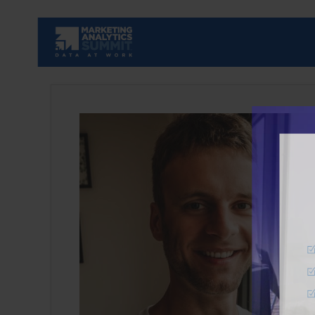
Fundiert
10% Ra
Einblic
Erinne