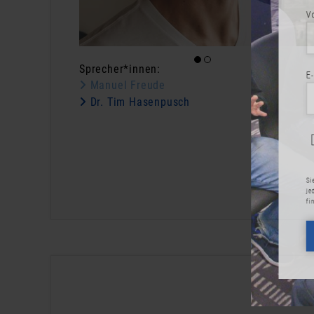
Vorname
Sprecher*innen:
E-Mail-Adr
Manuel Freude
Dr. Tim Hasenpusch
Ja, 
eint
Sie können di
jeden Newslet
finden Sie in
JET