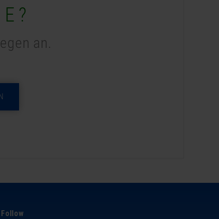
ME?
legen an.
N
Follow