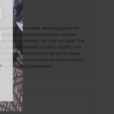
 decision-making needs, decreasing customer
re under pressure to leverage their customer
 products or services? Will they buy again? Are
ed on semi-automated analytics insights? This
ex conversion predictions can be calculated
 it will showcase how these advanced analytics
urn on marketing investments.
m Ende eines
formationen