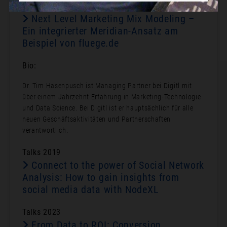
Talks
Next Level Marketing Mix Modeling –
Ein integrierter Meridian-Ansatz am
Beispiel von fluege.de
Bio:
Dr. Tim Hasenpusch ist Managing Partner bei Digitl mit
über einem Jahrzehnt Erfahrung in Marketing-Technologie
und Data Science. Bei Digitl ist er hauptsächlich für alle
neuen Geschäftsaktivitäten und Partnerschaften
verantwortlich.
Talks 2019
Connect to the power of Social Network
Analysis: How to gain insights from
social media data with NodeXL
Talks 2023
From Data to ROI: Conversion