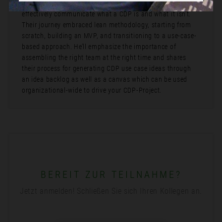
navigate stakeholder expectations, and learn how to
effectively communicate what a CDP is and what it isn’t.
Their journey embraced lean methodology, starting from
scratch, building an MVP, and transitioning to a use-case-
based approach. He’ll emphasize the importance of
assembling the right team at the right time and shares
their process for generating CDP use case ideas through
an idea backlog as well as a canvas which can be used
organizational-wide to drive your CDP-Project.
BEREIT ZUR TEILNAHME?
Jetzt anmelden! Schließen Sie sich Ihren Kollegen an.