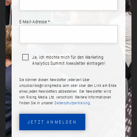
E-Mail-Adresse *
Sprecher*innen:
Patrick Hegnauer
Ja, ich möchte mich für den Marketing
LEAN CDP – HOW TO
Analytics Summit Newsletter eintragen!
KICKSTART YOUR CDP PROJECT
IN YOUR ORGANISATION
Sie können diesen Newsletter jederzeit über
unsubscribe@risingmedia.com
oder über den Link am Ende
Zeit:
eines jeden Newsletters abbestellen. Der Newsletter wird
On demand
von Rising Media Ltd. verschickt. Weitere Informationen
finden Sie in unserer
Datenschutzerklärung.
Summary:
Join Patrick for an insightful presentation on
JETZT ANMELDEN
implementing a Customer Data Platform (CDP) within an
organization. Discover critical steps in the „pre-CDP“ stage,