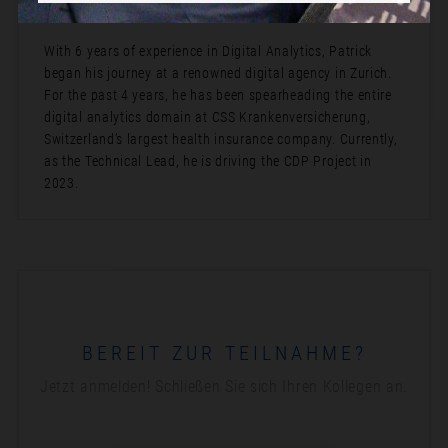
Bio:
With 6 years of experience in Digital Analytics, Patrick
began his journey at a renowned digital agency in Zurich.
For the past 4 years, he has been spearheading the entire
digital analytics domain at CSS Krankenversicherung,
Switzerland’s largest health insurance company. Currently,
as the Technical Lead, he is driving the CDP Project in
2023.
BEREIT ZUR TEILNAHME?
Jetzt anmelden! Schließen Sie sich Ihren Kollegen an.