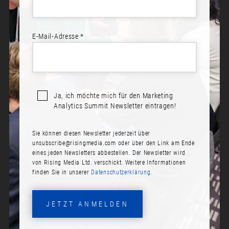
E-Mail-Adresse *
Ja, ich möchte mich für den Marketing
Analytics Summit Newsletter eintragen!
Sie können diesen Newsletter jederzeit über
PATRICK HEGNAUER
unsubscribe@risingmedia.com
oder über den Link am Ende
eines jeden Newsletters abbestellen. Der Newsletter wird
Rolle:
von Rising Media Ltd. verschickt. Weitere Informationen
finden Sie in unserer
Datenschutzerklärung.
Marketing Data Architect
Firma:
JETZT ANMELDEN
CSS Krankenversicherung AG