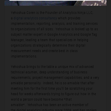
Bio:
Yehoshua Coren is the Founder of Analytics Ninja LLC,
a
digital analytics consultancy
which provides
implementation, reporting, analysis, and training services
to organizations of all sizes. Yehoshua is looked up to as
subject matter expert in Google Analytics and Google Tag
Manager, leading a team that specializes in helping
organizations strategically determine their digital
measurement needs and create best in class
implementations.
Yehoshua brings to the table a unique mix of advanced
technical acumen, deep understanding of business
requirements, project management capabilities, and a very
amiable personality. Indeed, he is so amiable that after
meeting him for the first time you’ll be scratching your
head for weeks afterwards trying to figure out how in the
world a person could have become *that
amiable*. Yehoshua has been an active member of
the digital analytics industry since 2009, and has spoken