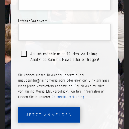
E-Mail-Adresse *
Ja, ich möchte mich für den Marketing
Analytics Summit Newsletter eintragen!
Sie können diesen Newsletter jederzeit über
TIANKAI FENG
unsubscribe@risingmedia.com
oder über den Link am Ende
eines jeden Newsletters abbestellen. Der Newsletter wird
Rolle:
von Rising Media Ltd. verschickt. Weitere Informationen
finden Sie in unserer
Datenschutzerklärung.
Head of Social, PR & Voice of Consumer
Analytics
JETZT ANMELDEN
Firma:
Adidas