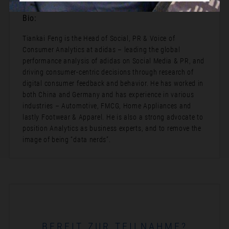
Bio:
Tiankai Feng is the Head of Social, PR & Voice of
Consumer Analytics at adidas – leading the global
performance analysis of adidas on Social Media & PR, and
driving consumer-centric decisions through research of
digital consumer feedback and behavior. He has worked in
both China and Germany and has experience in various
industries – Automotive, FMCG, Home Appliances and
lastly Footwear & Apparel. He is also a strong advocate to
position Analytics as business experts, and to remove the
image of being “data nerds”.
BEREIT ZUR TEILNAHME?