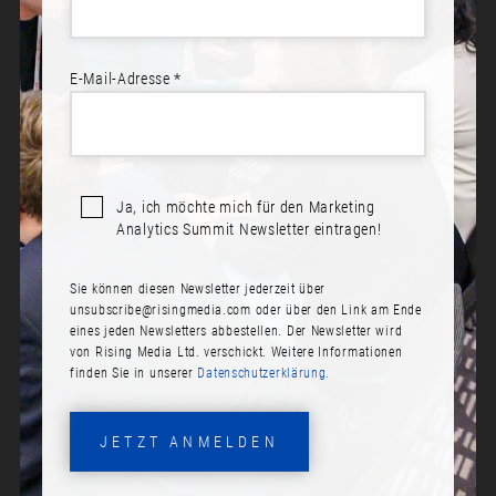
E-Mail-Adresse *
THOMAS IN’T VELD
Rolle:
Ja, ich möchte mich für den Marketing
CEO & Co-Founder
Analytics Summit Newsletter eintragen!
Firma:
Sie können diesen Newsletter jederzeit über
Tasman Analytics
unsubscribe@risingmedia.com
oder über den Link am Ende
eines jeden Newsletters abbestellen. Der Newsletter wird
Talks
von Rising Media Ltd. verschickt. Weitere Informationen
From Dashboards to Decision: Building
finden Sie in unserer
Datenschutzerklärung.
Agentic Marketing Analytics with GenAI
JETZT ANMELDEN
Bio: