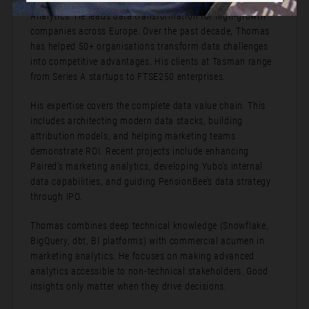
Thomas in’t Veld is co-founder and CEO at Tasman
Analytics. He leads data transformation for high-growth
companies across Europe. Over the past decade, Thomas
has helped 50+ organisations transform data challenges
into competitive advantages. His clients at Tasman range
from Series A startups to FTSE250 enterprises.
His expertise covers the complete data value chain. This
includes architecting modern data stacks, building
attribution models, and helping marketing teams
demonstrate ROI. Recent projects include enhancing
Paired’s marketing analytics, developing Yubo’s internal
data capabilities, and guiding PensionBee’s data strategy
through IPO.
Thomas combines deep technical knowledge (Snowflake,
BigQuery, dbt, BI platforms) with commercial acumen in
marketing analytics. He focuses on making advanced
analytics accessible to non-technical stakeholders. Good
insights only matter when they drive decisions.