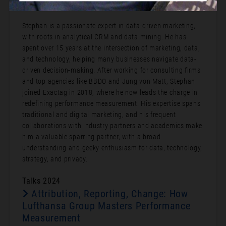
Bio:
Stephan is a passionate expert in data-driven marketing,
with roots in analytical CRM and data mining. He has
spent over 15 years at the intersection of marketing, data,
and technology, helping many businesses navigate data-
driven decision-making. After working for consulting firms
and top agencies like BBDO and Jung von Matt, Stephan
joined Exactag in 2018, where he now leads the charge in
redefining performance measurement. His expertise spans
traditional and digital marketing, and his frequent
collaborations with industry partners and academics make
him a valuable sparring partner, with a broad
understanding and geeky enthusiasm for data, technology,
strategy, and privacy.
Talks 2024
Attribution, Reporting, Change: How
Lufthansa Group Masters Performance
Measurement