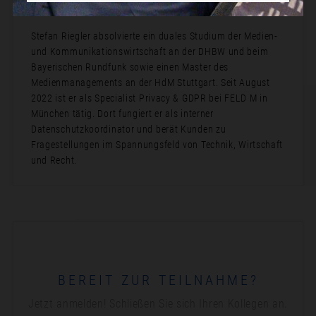
Bio:
Stefan Riegler absolvierte ein duales Studium der Medien-
und Kommunikationswirtschaft an der DHBW und beim
Bayerischen Rundfunk sowie einen Master des
Medienmanagements an der HdM Stuttgart. Seit August
2022 ist er als Specialist Privacy & GDPR bei FELD M in
München tätig. Dort fungiert er als interner
Datenschutzkoordinator und berät Kunden zu
Fragestellungen im Spannungsfeld von Technik, Wirtschaft
und Recht.
BEREIT ZUR TEILNAHME?
Jetzt anmelden! Schließen Sie sich Ihren Kollegen an.