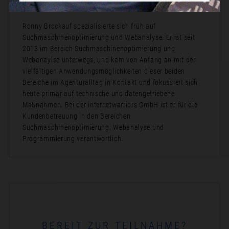
Bio:
Ronny Brockauf spezialisierte sich früh auf
Suchmaschinenoptimierung und Webanalyse. Er ist seit
2013 im Bereich Suchmaschinenoptimierung und
Webanaylse unterwegs, und kam von Anfang an mit den
vielfältigen Anwendungsmöglichkeiten dieser beiden
Bereiche im Agenturalltag in Kontakt und fokussiert sich
heute primär auf technische und datengetriebene
Maßnahmen. Bei der internetwarriors GmbH ist er für die
Kundenbetreuung in den Bereichen
Suchmaschinenoptimierung, Webanalyse und
Programmierung verantwortlich.
BEREIT ZUR TEILNAHME?