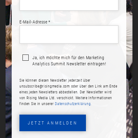
E-Mail-Adresse *
Ja, ich möchte mich für den Marketing
Analytics Summit Newsletter eintragen!
Sie können diesen Newsletter jederzeit über
RONNY BROCKAUF
unsubscribe@risingmedia.com
oder über den Link am Ende
eines jeden Newsletters abbestellen. Der Newsletter wird
Rolle:
von Rising Media Ltd. verschickt. Weitere Informationen
finden Sie in unserer
Datenschutzerklärung.
Senior Online Marketing Manager
Firma:
JETZT ANMELDEN
internetwarriors