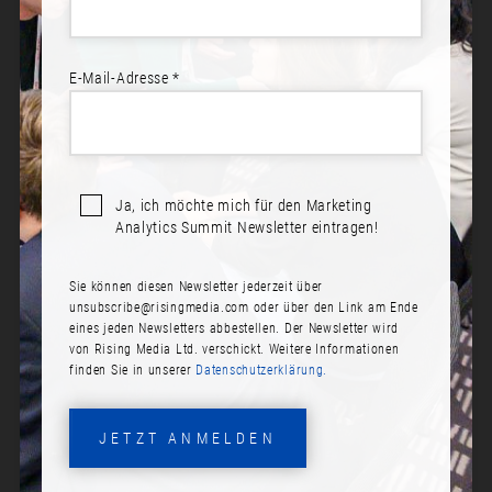
E-Mail-Adresse *
Ja, ich möchte mich für den Marketing
Analytics Summit Newsletter eintragen!
Sie können diesen Newsletter jederzeit über
PATRICK SCHÖNING
unsubscribe@risingmedia.com
oder über den Link am Ende
eines jeden Newsletters abbestellen. Der Newsletter wird
Rolle:
von Rising Media Ltd. verschickt. Weitere Informationen
finden Sie in unserer
Datenschutzerklärung.
Head of Business Intelligence Excellence
Firma:
JETZT ANMELDEN
Tchibo