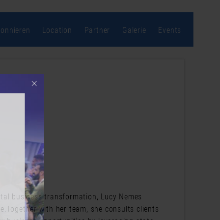
bonnieren
Location
Partner
Galerie
Events
r an und
igital business transformation, Lucy Nemes
e.Together with her team, she consults clients