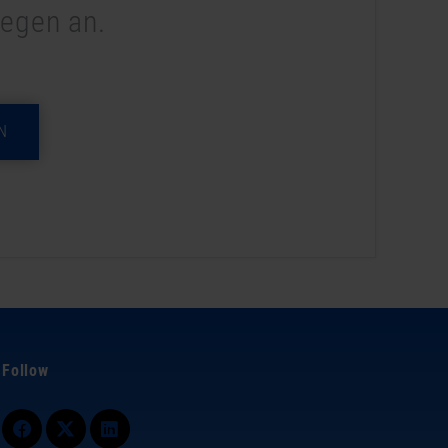
legen an.
N
Follow