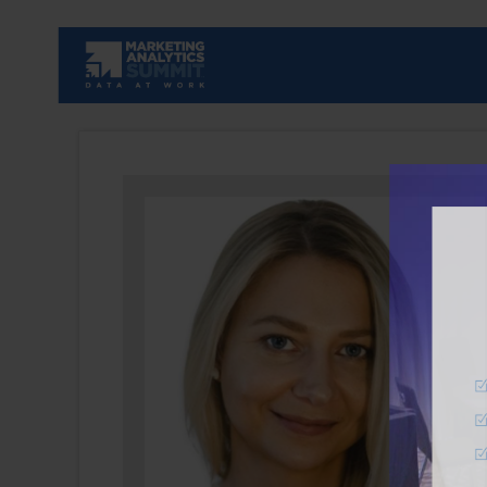
Fundiert
10% Ra
Einblic
Erinne