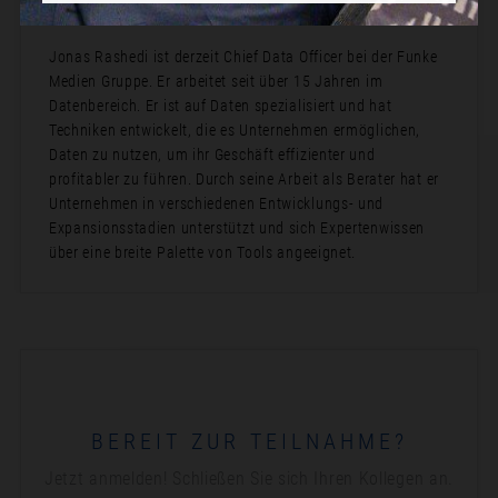
Bio:
Jonas Rashedi ist derzeit Chief Data Officer bei der Funke
Medien Gruppe. Er arbeitet seit über 15 Jahren im
Datenbereich. Er ist auf Daten spezialisiert und hat
Techniken entwickelt, die es Unternehmen ermöglichen,
Daten zu nutzen, um ihr Geschäft effizienter und
profitabler zu führen. Durch seine Arbeit als Berater hat er
Unternehmen in verschiedenen Entwicklungs- und
Expansionsstadien unterstützt und sich Expertenwissen
über eine breite Palette von Tools angeeignet.
BEREIT ZUR TEILNAHME?
Jetzt anmelden! Schließen Sie sich Ihren Kollegen an.