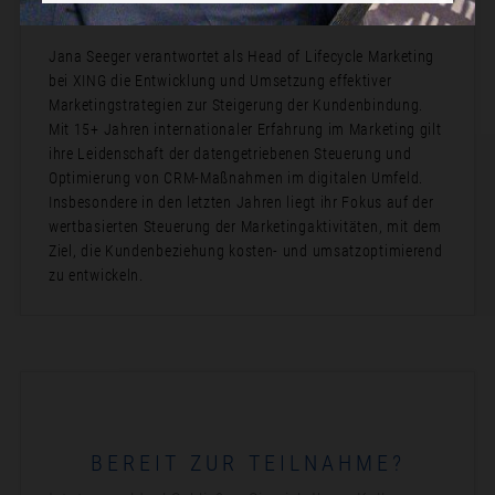
Bio:
Jana Seeger verantwortet als Head of Lifecycle Marketing
bei XING die Entwicklung und Umsetzung effektiver
Marketingstrategien zur Steigerung der Kundenbindung.
Mit 15+ Jahren internationaler Erfahrung im Marketing gilt
ihre Leidenschaft der datengetriebenen Steuerung und
Optimierung von CRM-Maßnahmen im digitalen Umfeld.
Insbesondere in den letzten Jahren liegt ihr Fokus auf der
wertbasierten Steuerung der Marketingaktivitäten, mit dem
Ziel, die Kundenbeziehung kosten- und umsatzoptimierend
zu entwickeln.
BEREIT ZUR TEILNAHME?