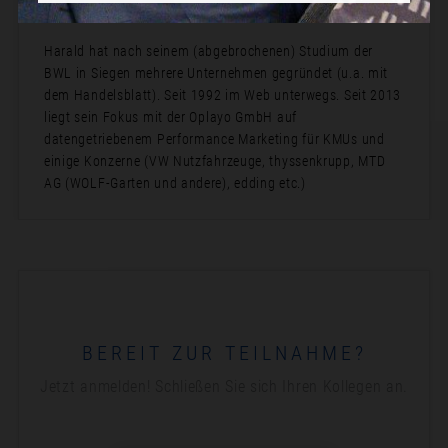
Bio:
Harald hat nach seinem (abgebrochenen) Studium der
BWL in Siegen mehrere Unternehmen gegründet (u.a. mit
dem Handelsblatt). Seit 1992 im Web unterwegs. Seit 2013
liegt sein Fokus mit der Oplayo GmbH auf
datengetriebenem Performance Marketing für KMUs und
einige Konzerne (VW Nutzfahrzeuge, thyssenkrupp, MTD
AG (WOLF-Garten und andere), edding etc.)
BEREIT ZUR TEILNAHME?
Jetzt anmelden! Schließen Sie sich Ihren Kollegen an.