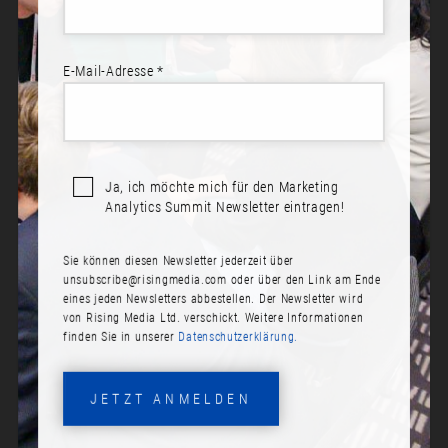
E-Mail-Adresse *
ANNA DENEJNAJA
Rolle:
Ja, ich möchte mich für den Marketing
Digital Analytics & BI Consultant
Analytics Summit Newsletter eintragen!
Bio:
Sie können diesen Newsletter jederzeit über
unsubscribe@risingmedia.com
oder über den Link am Ende
Anna Denejnaja ist eine Expertin auf dem Feld der
eines jeden Newsletters abbestellen. Der Newsletter wird
Strategieentwicklung, Einführung und Umsetzung der
von Rising Media Ltd. verschickt. Weitere Informationen
Digitalen Analyse darunter Marketing und Web Analytics
finden Sie in unserer
Datenschutzerklärung.
sowie mit den Themen der Datenintegration und
Anwendungen der Data Science Methoden für Digital
Analytics. Als selbständiger Digital Analytics & BI
JETZT ANMELDEN
Consultant berät unter anderem Unternehmen aus dem
Ecommerce, Handel, Versicherung, Finanzen und Medien.