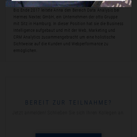
Bis Ende 2017 leitete Anna den Bereich Data Analysis bei
Hermes Nextec GmbH, ein Unternehmen der otto Gruppe
mit Sitz in Hamburg. In dieser Position hat sie die Business
Intelligence aufgebaut und mit der Web, Marketing und
CRM Analytics zusammengebracht um eine holistische
Sichtweise auf die Kunden und Webperformance zu
ermöglichen.
BEREIT ZUR TEILNAHME?
Jetzt anmelden! Schließen Sie sich Ihren Kollegen an.