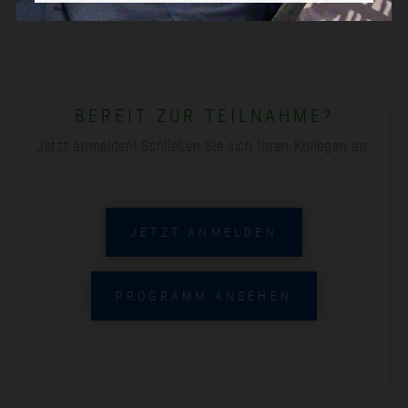
BEREIT ZUR TEILNAHME?
Jetzt anmelden! Schließen Sie sich Ihren Kollegen an.
JETZT ANMELDEN
PROGRAMM ANSEHEN