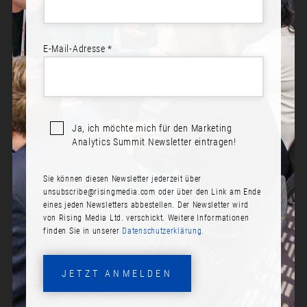
E-Mail-Adresse *
Sprecher*innen:
Dr. Maren von Selasinsky
Ja, ich möchte mich für den Marketing
WELCOME
Analytics Summit Newsletter eintragen!
Datum:
Sie können diesen Newsletter jederzeit über
Montag, 18. November 2024
unsubscribe@risingmedia.com
oder über den Link am Ende
eines jeden Newsletters abbestellen. Der Newsletter wird
Zeit:
von Rising Media Ltd. verschickt. Weitere Informationen
09:00
finden Sie in unserer
Datenschutzerklärung.
Raum:
JETZT ANMELDEN
Forum 12-14