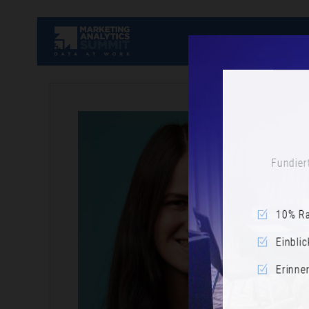
Fundiert
10% Ra
Einblic
Erinne