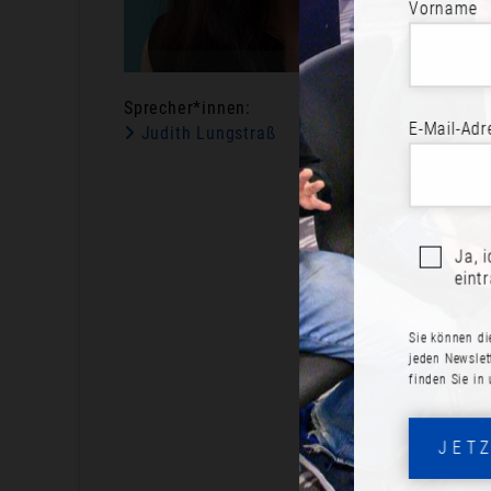
Vorname
Sprecher*innen:
E-Mail-Adr
Judith Lungstraß
Ja, 
eint
Sie können di
jeden Newslet
finden Sie in
JET