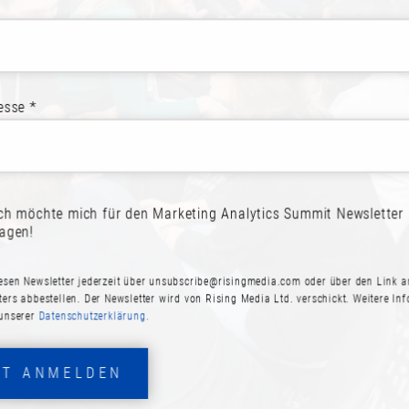
Track 2
Summary:
Dank künstlicher Intelligenz wird es immer einfacher,
erstellen und zu veröffentlichen. Publisher wie ZEIT O
esse *
Herausforderung, sich als vertrauenswürdige Informati
Suchmaschinenoptimierung gelten Expertise, Experience
A-T”) hierfür als entscheidende Faktoren. Hinter all dem
das den Expertenstatus von Publikationen ermittelt u
beeinflusst. Doch im Gegensatz zu einzelnen Suchanfr
ich möchte mich für den Marketing Analytics Summit Newsletter
greif- und messbar. In diesem Vortrag wird Judith Lung
ragen!
ZEIT ONLINE heute schon Themenautoritäten sichtbar m
nachhaltige Optimierungsmaßnahmen schafft.
esen Newsletter jederzeit über
unsubscribe@risingmedia.com
oder über den Link a
ters abbestellen. Der Newsletter wird von Rising Media Ltd. verschickt. Weitere In
 unserer
Datenschutzerklärung.
ZT ANMELDEN