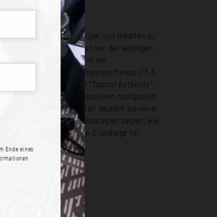
 per Knopfdruck enorme Mengen von Inhalten zu
NLINE stehen währenddessen vor der wichtigen
onsquellen zu behaupten. In der
, Authoritativeness und Trustworthiness (“E-E-
 steckt das Konzept einer “Topical Authority”,
nd deren Ranking in Suchmaschinen maßgeblich
agen sind Themenautoritäten deutlich schwerer
straß euch verschiedene Strategien zeigen, wie
acht und damit die ideale Grundlage für
m Ende eines
formationen