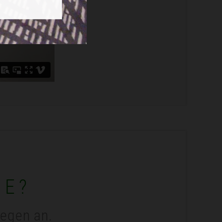
ME?
legen an.