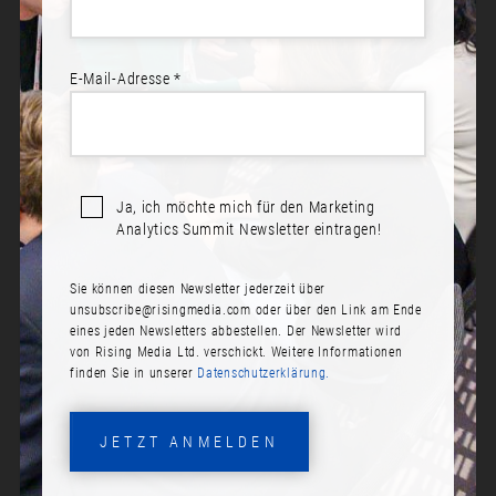
E-Mail-Adresse *
Sprecher*innen:
Tina Herrchen
Meinert Jacobsen
Ja, ich möchte mich für den Marketing
Analytics Summit Newsletter eintragen!
STRATEGY LOVES DATA – WIE
MIT KOLLABORATIVEM
Sie können diesen Newsletter jederzeit über
ARBEITEN VON ANALYTICS UND
unsubscribe@risingmedia.com
oder über den Link am Ende
STRATEGIE BEGEISTERNDES
eines jeden Newsletters abbestellen. Der Newsletter wird
von Rising Media Ltd. verschickt. Weitere Informationen
CRM WIRD
finden Sie in unserer
Datenschutzerklärung.
Datum:
Mittwoch, 5. Oktober 2022
JETZT ANMELDEN
Zeit: