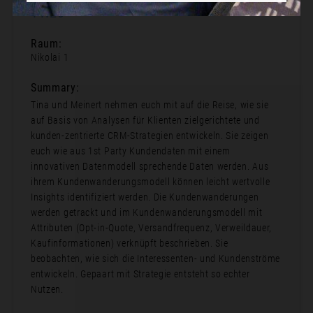
11:20
Raum:
Nikolai 1
Summary:
Tina und Meinert nehmen euch mit auf die Reise, wie sie
auf Basis von Analysen für Klienten zielgerichtete und
kunden-zentrierte CRM-Strategien entwickeln. Sie zeigen
euch wie aus 1st Party Kundendaten mit einem
innovativen Datenmodell sprechende Daten werden. Aus
ihrem Kundenwanderungsmodell können leicht wertvolle
Insights identifiziert werden. Die Kundenwanderungen
werden getrackt und im Kundenwanderungsmodell mit
Attributen (Opt-in-Quote, Versandfrequenz, Verweildauer,
Kaufinformationen) verknüpft beschrieben. Sie
beobachten, wie sich die Interessenten- und Kundenströme
entwickeln. Gepaart mit Strategie entsteht so echter
Nutzen.