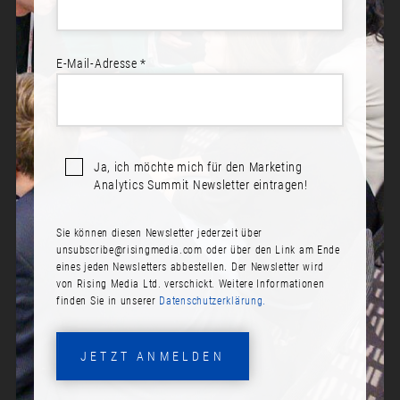
E-Mail-Adresse *
Sprecher*innen:
Marc Preusche
Yael Farkas
Dr. Maren von Selasinsky
Ja, ich möchte mich für den Marketing
Analytics Summit Newsletter eintragen!
ROUNDTABLE DISCUSSION
Sie können diesen Newsletter jederzeit über
unsubscribe@risingmedia.com
oder über den Link am Ende
eines jeden Newsletters abbestellen. Der Newsletter wird
Datum:
von Rising Media Ltd. verschickt. Weitere Informationen
Dienstag, 17. November 2020
finden Sie in unserer
Datenschutzerklärung.
Zeit:
11:20
JETZT ANMELDEN
Summary: