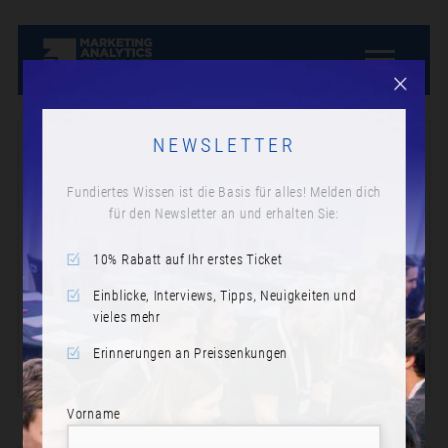
NEWSLETTER
Fundiertes Wissen ist die Basis für alles! Melden dich
für den Newsletter an und erhalten Sie:
RAUMWECHSEL
10% Rabatt auf Ihr erstes Ticket
Datum:
Montag, 18. November 2024
Einblicke, Interviews, Tipps, Neuigkeiten und
vieles mehr
Zeit:
Erinnerungen an Preissenkungen
14:45
Vorname