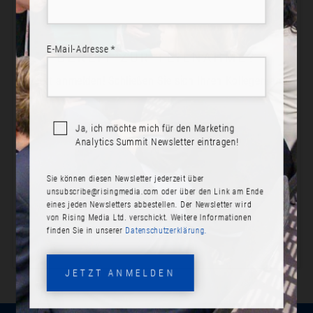
E-Mail-Adresse *
BEREIT ZUR TEILNAHME?
Jetzt anmelden! Schließen Sie sich Ihren Kollegen an.
Ja, ich möchte mich für den Marketing
Analytics Summit Newsletter eintragen!
JETZT ANMELDEN
Sie können diesen Newsletter jederzeit über
PROGRAMM ANSEHEN
unsubscribe@risingmedia.com
oder über den Link am Ende
eines jeden Newsletters abbestellen. Der Newsletter wird
von Rising Media Ltd. verschickt. Weitere Informationen
finden Sie in unserer
Datenschutzerklärung.
JETZT ANMELDEN