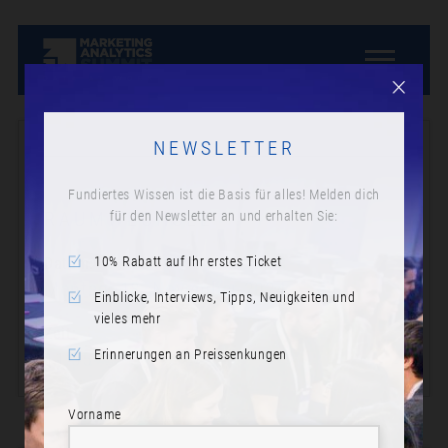
NEWSLETTER
Fundiertes Wissen ist die Basis für alles! Melden dich
für den Newsletter an und erhalten Sie:
RAUMWECHSEL
10% Rabatt auf Ihr erstes Ticket
Datum:
Montag, 18. November 2024
Einblicke, Interviews, Tipps, Neuigkeiten und
vieles mehr
Zeit:
Erinnerungen an Preissenkungen
11:35
Vorname