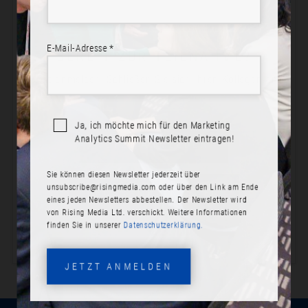
E-Mail-Adresse *
BEREIT ZUR TEILNAHME?
Jetzt anmelden! Schließen Sie sich Ihren Kollegen an.
Ja, ich möchte mich für den Marketing
Analytics Summit Newsletter eintragen!
JETZT ANMELDEN
Sie können diesen Newsletter jederzeit über
PROGRAMM ANSEHEN
unsubscribe@risingmedia.com
oder über den Link am Ende
eines jeden Newsletters abbestellen. Der Newsletter wird
von Rising Media Ltd. verschickt. Weitere Informationen
finden Sie in unserer
Datenschutzerklärung.
JETZT ANMELDEN