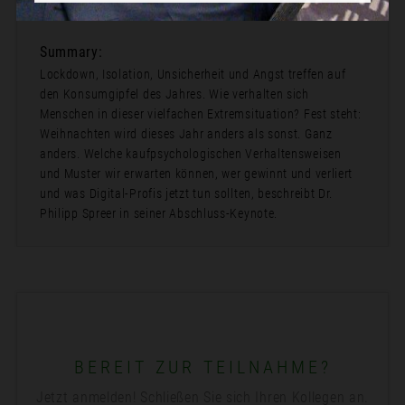
15:05
Summary:
Lockdown, Isolation, Unsicherheit und Angst treffen auf
den Konsumgipfel des Jahres. Wie verhalten sich
Menschen in dieser vielfachen Extremsituation? Fest steht:
Weihnachten wird dieses Jahr anders als sonst. Ganz
anders. Welche kaufpsychologischen Verhaltensweisen
und Muster wir erwarten können, wer gewinnt und verliert
und was Digital-Profis jetzt tun sollten, beschreibt Dr.
Philipp Spreer in seiner Abschluss-Keynote.
BEREIT ZUR TEILNAHME?
Jetzt anmelden! Schließen Sie sich Ihren Kollegen an.