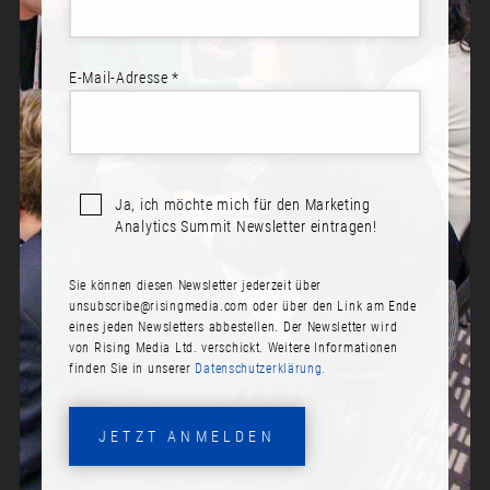
E-Mail-Adresse *
Sprecher*innen:
Dr. Philipp Spreer
Ja, ich möchte mich für den Marketing
NUR NOCH 5 WOCHEN: EINE
Analytics Summit Newsletter eintragen!
KAUFPSYCHOLOGISCHE
EINORDNUNG DIESER
Sie können diesen Newsletter jederzeit über
AUSSERGEWÖHNLICHEN J
unsubscribe@risingmedia.com
oder über den Link am Ende
AHRES-ENDRALLYE IM E-C
eines jeden Newsletters abbestellen. Der Newsletter wird
OMMERCE
von Rising Media Ltd. verschickt. Weitere Informationen
finden Sie in unserer
Datenschutzerklärung.
Datum:
Dienstag, 17. November 2020
JETZT ANMELDEN
Zeit: