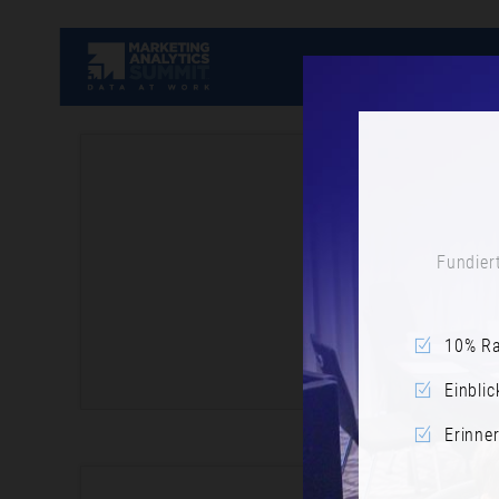
Fundiert
10% Ra
Einblic
Erinne