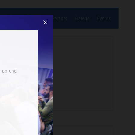
bonnieren
Location
Partner
Galerie
Events
r an und