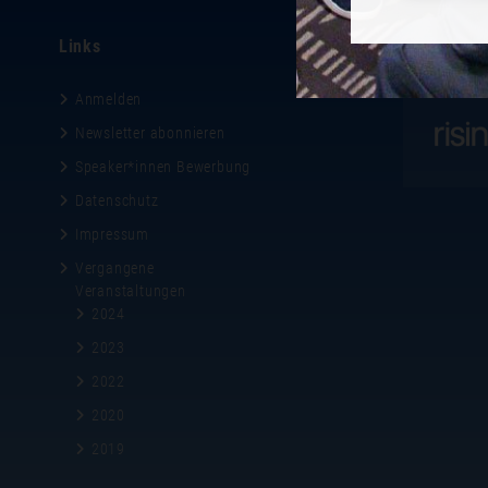
Links
Gastgeber
Anmelden
Newsletter abonnieren
Speaker*innen Bewerbung
Datenschutz
Impressum
Vergangene
Veranstaltungen
2024
2023
2022
2020
2019