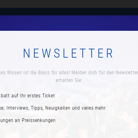
Anmelden
Agenda
Speaker*innen
Newsletter a
NEWSLETTER
MITTAGSPAUSE
Datum:
es Wissen ist die Basis für alles! Melden dich für den Newslette
Montag, 18. November 2024
erhalten Sie:
Zeit:
batt auf Ihr erstes Ticket
12:25
ke, Interviews, Tipps, Neuigkeiten und vieles mehr
rungen an Preissenkungen