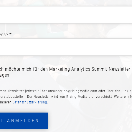
REIT ZUR TEILNAH
esse *
melden! Schließen Sie sich Ihren Kol
ich möchte mich für den Marketing Analytics Summit Newsletter
JETZT ANMELDEN
PROGRAMM ANSEHE
ragen!
esen Newsletter jederzeit über
unsubscribe@risingmedia.com
oder über den Link a
ters abbestellen. Der Newsletter wird von Rising Media Ltd. verschickt. Weitere In
 unserer
Datenschutzerklärung.
ZT ANMELDEN