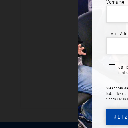
Vorname
BE
E-Mail-Adr
Jetzt an
Ja, 
eint
Sie können di
jeden Newslet
finden Sie in
JET