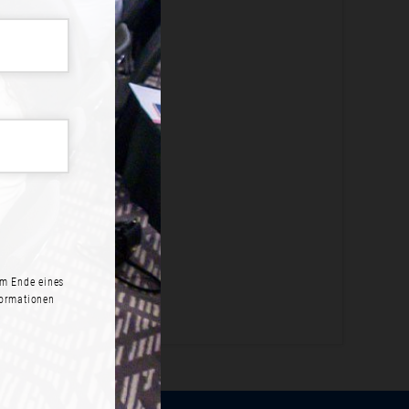
ME?
legen an.
N
m Ende eines
formationen