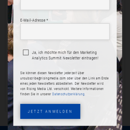
E-Mail-Adresse *
BEREIT ZUR TEILNAHME?
Jetzt anmelden! Schließen Sie sich Ihren Kollegen an.
Ja, ich möchte mich für den Marketing
Analytics Summit Newsletter eintragen!
JETZT ANMELDEN
Sie können diesen Newsletter jederzeit über
PROGRAMM ANSEHEN
unsubscribe@risingmedia.com
oder über den Link am Ende
eines jeden Newsletters abbestellen. Der Newsletter wird
von Rising Media Ltd. verschickt. Weitere Informationen
finden Sie in unserer
Datenschutzerklärung.
JETZT ANMELDEN