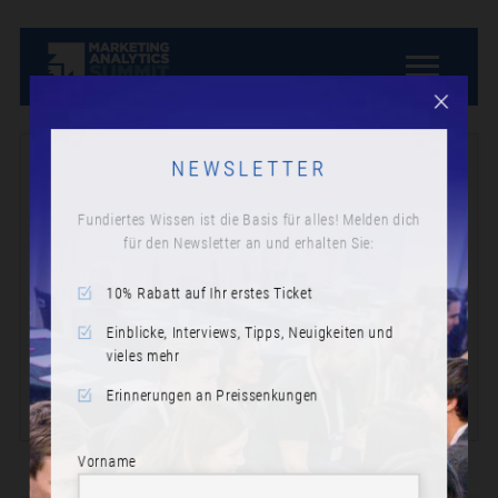
NEWSLETTER
Fundiertes Wissen ist die Basis für alles! Melden dich
für den Newsletter an und erhalten Sie:
MITTAGSPAUSE
10% Rabatt auf Ihr erstes Ticket
Datum:
Donnerstag, 16. November 2023
Einblicke, Interviews, Tipps, Neuigkeiten und
vieles mehr
Zeit:
Erinnerungen an Preissenkungen
12:15
Vorname