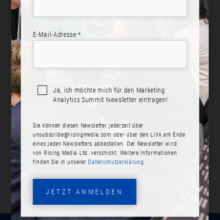
E-Mail-Adresse *
BEREIT ZUR TEILNAHME?
Jetzt anmelden! Schließen Sie sich Ihren Kollegen an.
Ja, ich möchte mich für den Marketing
Analytics Summit Newsletter eintragen!
JETZT ANMELDEN
Sie können diesen Newsletter jederzeit über
PROGRAMM ANSEHEN
unsubscribe@risingmedia.com
oder über den Link am Ende
eines jeden Newsletters abbestellen. Der Newsletter wird
von Rising Media Ltd. verschickt. Weitere Informationen
finden Sie in unserer
Datenschutzerklärung.
JETZT ANMELDEN