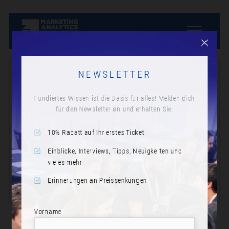
NEWSLETTER
Fundiertes Wissen ist die Basis für alles! Melden dich
für den Newsletter an und erhalten Sie:
KURZE PAUSE
10% Rabatt auf Ihr erstes Ticket
Datum:
Mittwoch, 26. Januar 2022
Einblicke, Interviews, Tipps, Neuigkeiten und
vieles mehr
Zeit:
Erinnerungen an Preissenkungen
11:25
Vorname