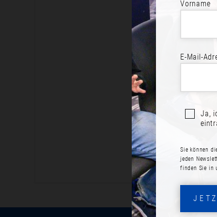
Vorname
BE
E-Mail-Adr
Jetzt an
Ja, 
eint
Sie können di
jeden Newslet
finden Sie in
JET