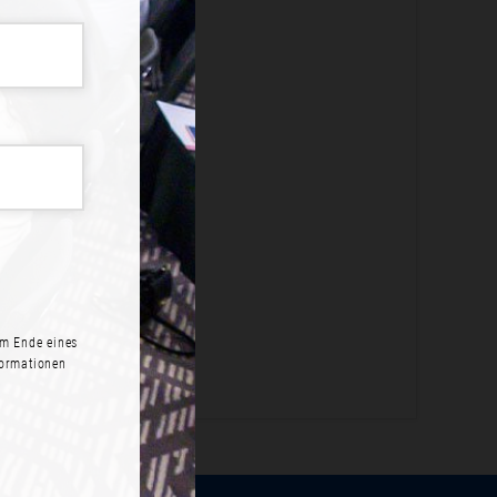
ME?
legen an.
N
m Ende eines
formationen