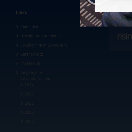
Links
Gastgeber
Anmelden
Newsletter abonnieren
Speaker*innen Bewerbung
Datenschutz
Impressum
Vergangene
Veranstaltungen
2024
2023
2022
2020
2019