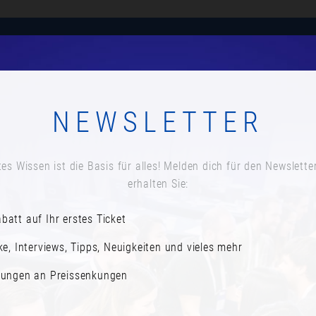
Anmelden
Agenda
Speaker*innen
Newsletter a
NEWSLETTER
KURZE PAUSE
Datum:
es Wissen ist die Basis für alles! Melden dich für den Newslette
Dienstag, 17. November 2020
erhalten Sie:
Zeit:
batt auf Ihr erstes Ticket
13:30
ke, Interviews, Tipps, Neuigkeiten und vieles mehr
rungen an Preissenkungen