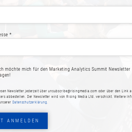
REIT ZUR TEILNAH
esse *
melden! Schließen Sie sich Ihren Kol
ich möchte mich für den Marketing Analytics Summit Newsletter
JETZT ANMELDEN
PROGRAMM ANSEHE
ragen!
esen Newsletter jederzeit über
unsubscribe@risingmedia.com
oder über den Link a
ters abbestellen. Der Newsletter wird von Rising Media Ltd. verschickt. Weitere In
 unserer
Datenschutzerklärung.
ZT ANMELDEN