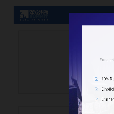
Fundiert
10% Ra
Einblic
Erinne