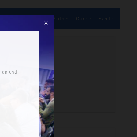
bonnieren
Location
Partner
Galerie
Events
r an und