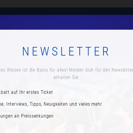
Anmelden
Agenda
Speaker*innen
Newsletter a
NEWSLETTER
KURZE PAUSE
Datum:
es Wissen ist die Basis für alles! Melden dich für den Newslette
Montag, 17. November 2025
erhalten Sie:
Zeit:
batt auf Ihr erstes Ticket
14:45
ke, Interviews, Tipps, Neuigkeiten und vieles mehr
rungen an Preissenkungen