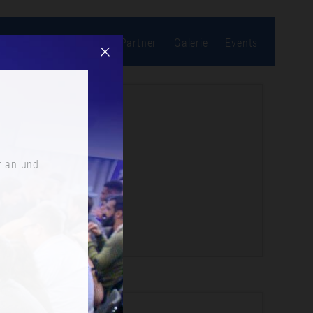
bonnieren
Location
Partner
Galerie
Events
r an und