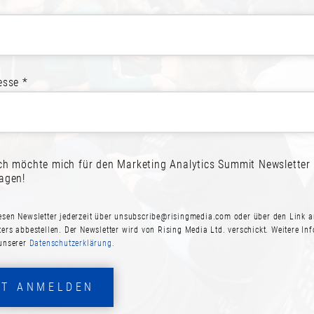
REIT ZUR TEILNAH
esse *
melden! Schließen Sie sich Ihren Kol
ich möchte mich für den Marketing Analytics Summit Newsletter
JETZT ANMELDEN
PROGRAMM ANSEHE
ragen!
esen Newsletter jederzeit über
unsubscribe@risingmedia.com
oder über den Link a
ters abbestellen. Der Newsletter wird von Rising Media Ltd. verschickt. Weitere In
 unserer
Datenschutzerklärung.
ZT ANMELDEN