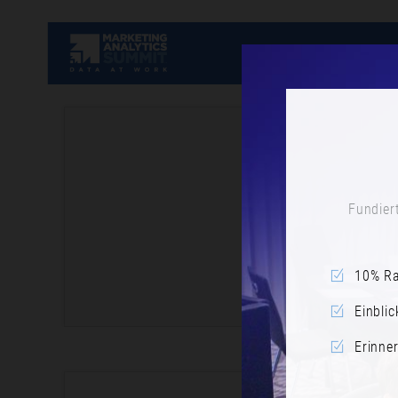
Fundiert
10% Ra
Einblic
Erinne