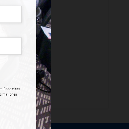
ME?
legen an.
N
m Ende eines
formationen