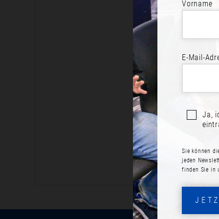
Vorname
BE
E-Mail-Adr
Jetzt an
Ja, 
eint
Sie können di
jeden Newslet
finden Sie in
JET