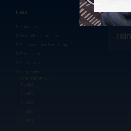
Links
Gastgeber
Anmelden
Newsletter abonnieren
Speaker*innen Bewerbung
Datenschutz
Impressum
Vergangene
Veranstaltungen
2024
2023
2022
2020
2019