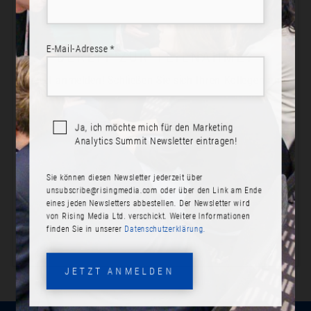
E-Mail-Adresse *
BEREIT ZUR TEILNAHME?
Jetzt anmelden! Schließen Sie sich Ihren Kollegen an.
Ja, ich möchte mich für den Marketing
Analytics Summit Newsletter eintragen!
JETZT ANMELDEN
Sie können diesen Newsletter jederzeit über
PROGRAMM ANSEHEN
unsubscribe@risingmedia.com
oder über den Link am Ende
eines jeden Newsletters abbestellen. Der Newsletter wird
von Rising Media Ltd. verschickt. Weitere Informationen
finden Sie in unserer
Datenschutzerklärung.
JETZT ANMELDEN