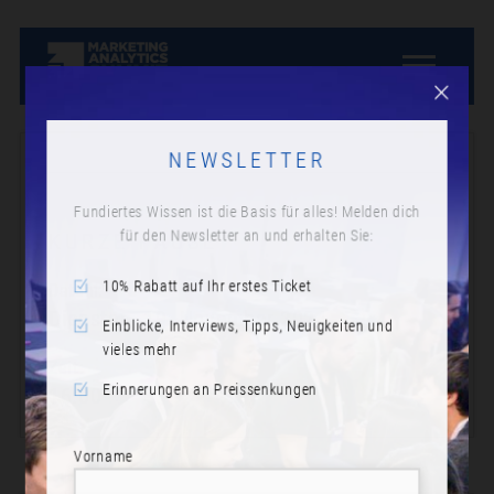
NEWSLETTER
Fundiertes Wissen ist die Basis für alles! Melden dich
für den Newsletter an und erhalten Sie:
KURZE PAUSE
10% Rabatt auf Ihr erstes Ticket
Datum:
Dienstag, 19. November 2024
Einblicke, Interviews, Tipps, Neuigkeiten und
vieles mehr
Zeit:
Erinnerungen an Preissenkungen
16:00
Vorname