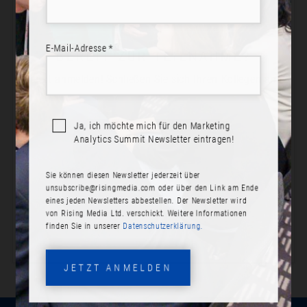
E-Mail-Adresse *
BEREIT ZUR TEILNAHME?
Jetzt anmelden! Schließen Sie sich Ihren Kollegen an.
Ja, ich möchte mich für den Marketing
Analytics Summit Newsletter eintragen!
JETZT ANMELDEN
Sie können diesen Newsletter jederzeit über
PROGRAMM ANSEHEN
unsubscribe@risingmedia.com
oder über den Link am Ende
eines jeden Newsletters abbestellen. Der Newsletter wird
von Rising Media Ltd. verschickt. Weitere Informationen
finden Sie in unserer
Datenschutzerklärung.
JETZT ANMELDEN