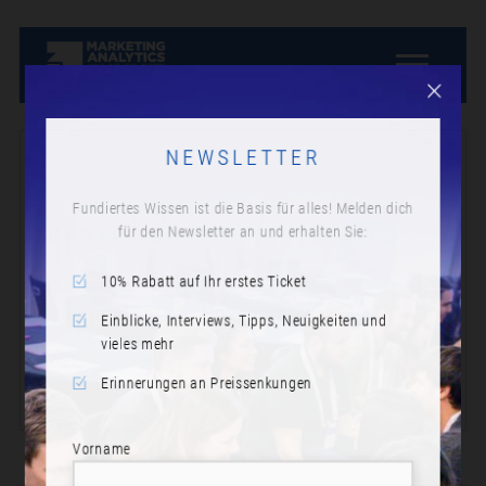
NEWSLETTER
Fundiertes Wissen ist die Basis für alles! Melden dich
für den Newsletter an und erhalten Sie:
KURZE PAUSE
10% Rabatt auf Ihr erstes Ticket
Datum:
Donnerstag, 16. November 2023
Einblicke, Interviews, Tipps, Neuigkeiten und
vieles mehr
Zeit:
Erinnerungen an Preissenkungen
14:50
Vorname