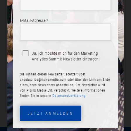
E-Mail-Adresse *
BEREIT ZUR TEILNAHME?
Jetzt anmelden! Schließen Sie sich Ihren Kollegen an.
Ja, ich möchte mich für den Marketing
Analytics Summit Newsletter eintragen!
JETZT ANMELDEN
Sie können diesen Newsletter jederzeit über
PROGRAMM ANSEHEN
unsubscribe@risingmedia.com
oder über den Link am Ende
eines jeden Newsletters abbestellen. Der Newsletter wird
von Rising Media Ltd. verschickt. Weitere Informationen
finden Sie in unserer
Datenschutzerklärung.
JETZT ANMELDEN