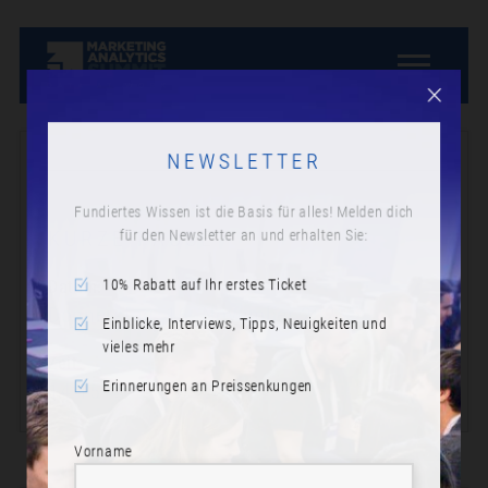
NEWSLETTER
Fundiertes Wissen ist die Basis für alles! Melden dich
für den Newsletter an und erhalten Sie:
KURZE PAUSE
10% Rabatt auf Ihr erstes Ticket
Datum:
Donnerstag, 16. November 2023
Einblicke, Interviews, Tipps, Neuigkeiten und
vieles mehr
Zeit:
Erinnerungen an Preissenkungen
14:15
Vorname