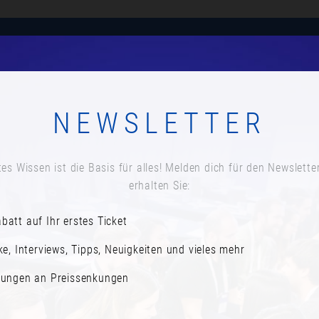
Anmelden
Agenda
Speaker*innen
Newsletter a
NEWSLETTER
KURZE PAUSE
Datum:
es Wissen ist die Basis für alles! Melden dich für den Newslette
Mittwoch, 15. November 2023
erhalten Sie:
Zeit:
batt auf Ihr erstes Ticket
16:55
ke, Interviews, Tipps, Neuigkeiten und vieles mehr
rungen an Preissenkungen