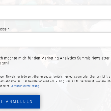
REIT ZUR TEILNAH
esse *
melden! Schließen Sie sich Ihren Kol
ich möchte mich für den Marketing Analytics Summit Newsletter
JETZT ANMELDEN
PROGRAMM ANSEHE
ragen!
esen Newsletter jederzeit über
unsubscribe@risingmedia.com
oder über den Link a
ters abbestellen. Der Newsletter wird von Rising Media Ltd. verschickt. Weitere In
 unserer
Datenschutzerklärung.
ZT ANMELDEN