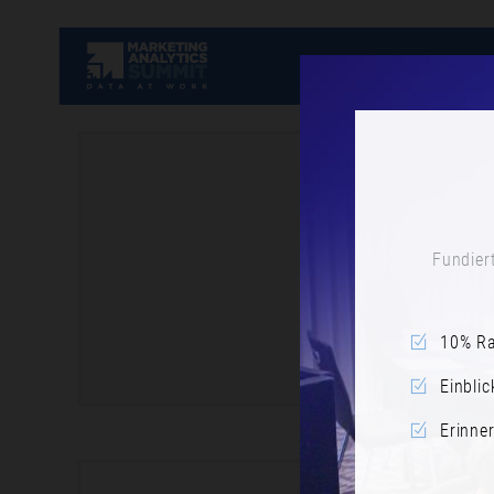
Fundiert
10% Ra
Einblic
Erinne