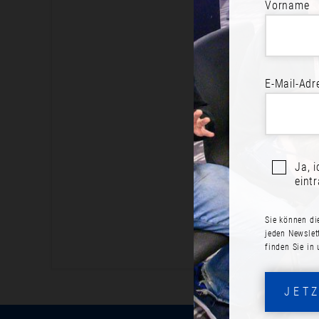
Vorname
BE
E-Mail-Adr
Jetzt an
Ja, 
eint
Sie können di
jeden Newslet
finden Sie in
JET