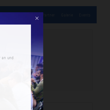
bonnieren
Location
Partner
Galerie
Events
r an und