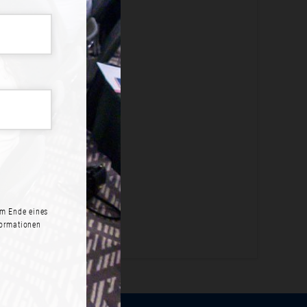
ME?
legen an.
N
m Ende eines
formationen