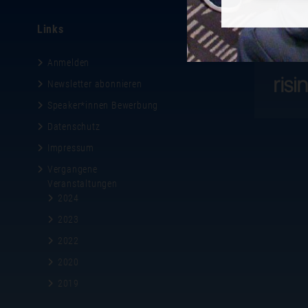
Links
Gastgeber
Anmelden
Newsletter abonnieren
Speaker*innen Bewerbung
Datenschutz
Impressum
Vergangene
Veranstaltungen
2024
2023
2022
2020
2019