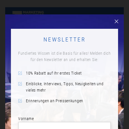
NEWSLETTER
Fundiertes Wissen ist die Basis für alles! Melden dich
für den Newsletter an und erhalten Sie:
KAFFEEPAUSE
10% Rabatt auf Ihr erstes Ticket
Datum:
Dienstag, 18. November 2025
Einblicke, Interviews, Tipps, Neuigkeiten und
vieles mehr
Zeit:
Erinnerungen an Preissenkungen
14:50
Vorname