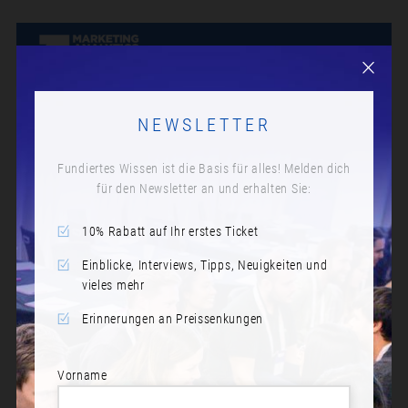
NEWSLETTER
Fundiertes Wissen ist die Basis für alles! Melden dich
für den Newsletter an und erhalten Sie:
KAFFEEPAUSE
10% Rabatt auf Ihr erstes Ticket
Datum:
Dienstag, 18. November 2025
Einblicke, Interviews, Tipps, Neuigkeiten und
vieles mehr
Zeit:
Erinnerungen an Preissenkungen
10:00
Vorname