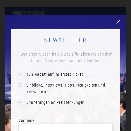
NEWSLETTER
Fundiertes Wissen ist die Basis für alles! Melden dich
für den Newsletter an und erhalten Sie:
KAFFEEPAUSE
10% Rabatt auf Ihr erstes Ticket
Datum:
Dienstag, 19. November 2024
Einblicke, Interviews, Tipps, Neuigkeiten und
vieles mehr
Zeit:
Erinnerungen an Preissenkungen
10:00
Vorname