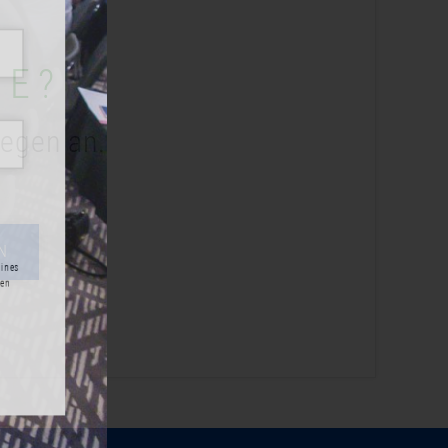
ME?
legen an.
N
m Ende eines
formationen