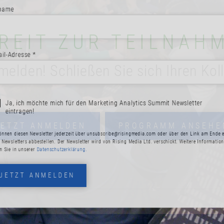
REIT ZUR TEILNAH
esse *
melden! Schließen Sie sich Ihren Kol
ich möchte mich für den Marketing Analytics Summit Newsletter
JETZT ANMELDEN
PROGRAMM ANSEHE
ragen!
esen Newsletter jederzeit über
unsubscribe@risingmedia.com
oder über den Link a
ters abbestellen. Der Newsletter wird von Rising Media Ltd. verschickt. Weitere In
 unserer
Datenschutzerklärung.
ZT ANMELDEN