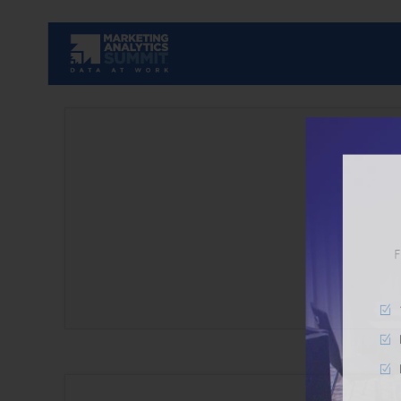
Fundiert
10% Ra
Einblic
Erinne