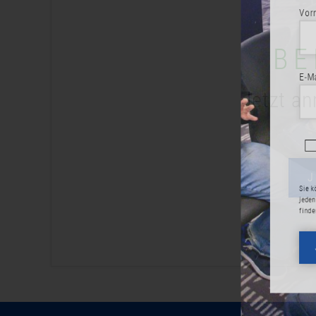
Vorname
BE
E-Mail-Adr
Jetzt an
Ja, 
eint
Sie können di
jeden Newslet
finden Sie in
JET