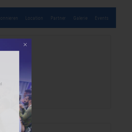
bonnieren
Location
Partner
Galerie
Events
r an und