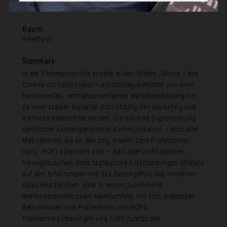
11:25
Raum:
Amethyst
Summary:
In der Pharmabranche konnte in den letzten Jahren – mit
Corona als Katalysator – ein Strategiewechsel von einer
traditionellen, vertriebsorientierten Marktbearbeitung hin
zu einer stärker digitalen Ausrichtung des Marketing und
Vertriebs beobachtet werden. Die stärkere Digitalisierung
sämtlicher kundengerichteter Kommunikation – also aller
Maßnahmen, die an den sog. Health Care Professional
(kurz: HCP) adressiert sind – darf aber nicht darüber
hinwegtäuschen, dass tagtägliche Entscheidungen oftmals
auf den Erfahrungen und das Bauchgefühl des einzelnen
Sales Rep beruhen. Aber in einem zunehmend
wettbewerbsintensiven Marktumfeld, mit sich ändernden
Bedürfnissen und Präferenzen von HCPs,
Krankenversicherungen und nicht zuletzt den