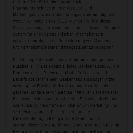
(informierten) Patienten müssen auch
Pharmaunternehmen in ihren Vertriebs- und
Marketingaktivitäten stärker datengesteuert und digitaler
werden. Dr. Isabelle Kes (FELD M GmbH) wird in dieser
Session aufzeigen, wie ein ganzheitliches Decision Support
System für einen österreichischen Pharmakonzern
entwickelt wurde, um die Orchestrierung von Marketing-
und Vertriebsmaßnahmen datengesteuert zu verbessern.
Die Lösung stützt sich dabei auf fünf ineinandergreifende
Puzzleteile: (1) Das Potenzial jedes Krankenhauses, (2) die
Prognose dieses Potenzials, (3) die Präferenzen und
Bedürfnisse der in einem Krankenhaus ansässigen Ärzte
sowie (4) die Effektivität der Marketingaktivitäten, die die
gesamte Bandbreite von personalintensiven Face-to-Face-
Besuchen bis hin zu automatisierten E-Mails abdeckt, und
schließlich (5) die optimale Allokation von Marketing- und
Vertriebsressourcen. Dies ist nicht nur eine
Herausforderung in Bezug auf die Daten und die
zugrundeliegenden Algorithmen, sondern vor allem auch in
Bezug auf das Change-Management und die Befähigung