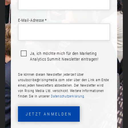
E-Mail-Adresse *
Sprecher*innen:
Dr. Isabelle Kes
Ja, ich möchte mich für den Marketing
GUT FEELING VS. DATA-DRIVEN
Analytics Summit Newsletter eintragen!
- DER STEINIGE WEG ZU
HOLISTISCHER
Sie können diesen Newsletter jederzeit über
ORCHESTRIERUNG VON
unsubscribe@risingmedia.com
oder über den Link am Ende
MARKETING- UND
eines jeden Newsletters abbestellen. Der Newsletter wird
SALESMASSNAHMEN
von Rising Media Ltd. verschickt. Weitere Informationen
finden Sie in unserer
Datenschutzerklärung.
Datum:
Donnerstag, 16. November 2023
JETZT ANMELDEN
Zeit: