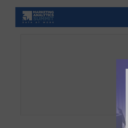
Fundiert
10% Ra
Einblic
Erinne