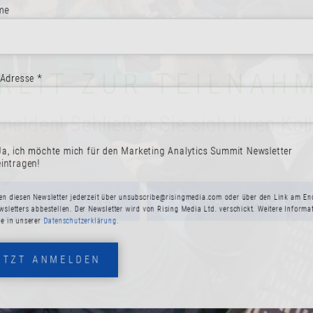
REIT ZUR TEILNAH
esse *
melden! Schließen Sie sich Ihren Kol
ich möchte mich für den Marketing Analytics Summit Newsletter
ragen!
JETZT ANMELDEN
PROGRAMM ANSEHE
esen Newsletter jederzeit über
unsubscribe@risingmedia.com
oder über den Link a
ters abbestellen. Der Newsletter wird von Rising Media Ltd. verschickt. Weitere In
 unserer
Datenschutzerklärung.
ZT ANMELDEN