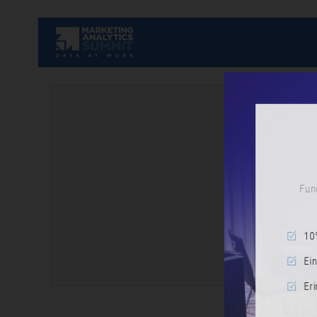
Fundiert
10% Ra
Einblic
Erinne