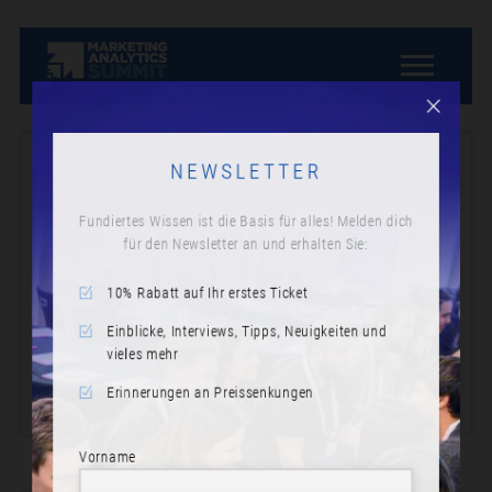
NEWSLETTER
Fundiertes Wissen ist die Basis für alles! Melden dich
für den Newsletter an und erhalten Sie:
ENDE DES 1. KONFERENZTAGES
10% Rabatt auf Ihr erstes Ticket
Datum:
Montag, 17. November 2025
Einblicke, Interviews, Tipps, Neuigkeiten und
vieles mehr
Zeit:
Erinnerungen an Preissenkungen
19:00
Vorname