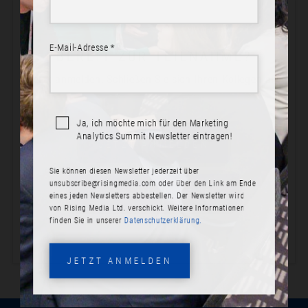
E-Mail-Adresse *
BEREIT ZUR TEILNAHME?
Jetzt anmelden! Schließen Sie sich Ihren Kollegen an.
Ja, ich möchte mich für den Marketing
Analytics Summit Newsletter eintragen!
JETZT ANMELDEN
Sie können diesen Newsletter jederzeit über
PROGRAMM ANSEHEN
unsubscribe@risingmedia.com
oder über den Link am Ende
eines jeden Newsletters abbestellen. Der Newsletter wird
von Rising Media Ltd. verschickt. Weitere Informationen
finden Sie in unserer
Datenschutzerklärung.
JETZT ANMELDEN