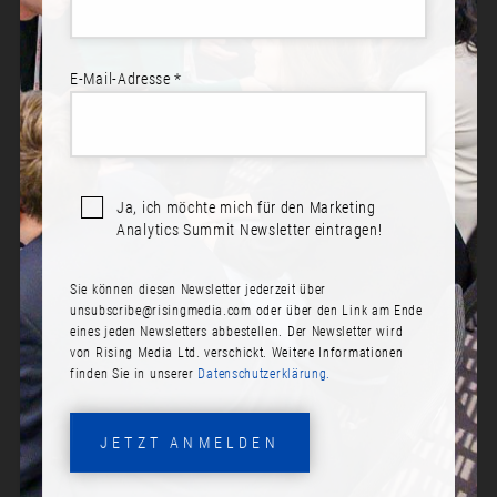
E-Mail-Adresse *
Sprecher*innen:
Tina Niemeyer
Dr. Stefanie Seifert
Ja, ich möchte mich für den Marketing
Analytics Summit Newsletter eintragen!
DATA SCIENCE TRIFFT AUF
DESIGN THINKING:
Sie können diesen Newsletter jederzeit über
DATENBASIERTES CLUSTERING
unsubscribe@risingmedia.com
oder über den Link am Ende
UNSERER
eines jeden Newsletters abbestellen. Der Newsletter wird
von Rising Media Ltd. verschickt. Weitere Informationen
GASTRONOMIEKUNDEN - EIN
finden Sie in unserer
Datenschutzerklärung.
HANDLUNGSORIENTIERTER
ANSATZ ZUR
KUNDENORIENTIERTEN
JETZT ANMELDEN
ANSPRACHE