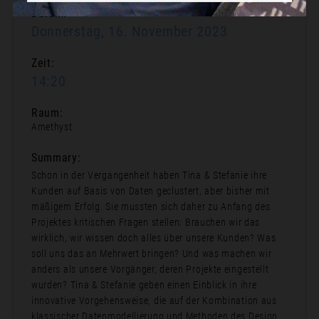
Datum:
Donnerstag, 16. November 2023
Zeit:
14:20
Raum:
Amethyst
Summary:
Schon in der Vergangenheit haben Tina & Stefanie ihre
Kunden auf Basis von Daten geclustert, aber bisher mit
mäßigem Erfolg. Sie mussten sich daher zu Anfang des
Projektes kritischen Fragen stellen: Brauchen wir das
wirklich, wir wissen doch alles über unsere Kunden? Was
soll uns das an Mehrwert bringen? Und was machen wir
anders als unsere Vorgänger, deren Projekte eingestellt
wurden? Tina & Stefanie geben einen Einblick in ihre
innovative Vorgehensweise, die auf der Kombination aus
klassischer Datenmodellierung und Methoden des Design