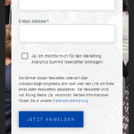
Summary:
Is CRO hitting a wall? This talk argues why traditional
conversion rate optimization is no longer enough in
E-Mail-Adresse *
today’s complex customer journeys and omnichannel
world. Discover customer journey optimization: a holistic
approach that focuses on testing and refining content
consistently across every interaction. Attendees will also
gain insights into practical technical solutions for
implementing effective customer journey optimization.
Ja, ich möchte mich für den Marketing
Analytics Summit Newsletter eintragen!
Sie können diesen Newsletter jederzeit über
unsubscribe@risingmedia.com
oder über den Link am Ende
eines jeden Newsletters abbestellen. Der Newsletter wird
von Rising Media Ltd. verschickt. Weitere Informationen
finden Sie in unserer
Datenschutzerklärung.
BEREIT ZUR TEILNAHME?
Jetzt anmelden! Schließen Sie sich Ihren Kollegen an.
JETZT ANMELDEN