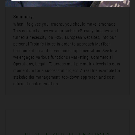
Track 1: Data Strategy & Governance
Summary:
When life gives you lemons, you should make lemonade.
This is exactly how we approached ePrivacy directive and
turned a necessity, on ~250 European websites, into our
personal Trojan’s Horse in order to approach MarTech
harmonization and governance implementation. See how
we engaged various functions (Marketing, Commercial
Operations, Legal, IT) across multiple matrix levels to gain
momentum for a successful project. A real life example for
stakeholder management, top-down approach and cost
efficient implementation.