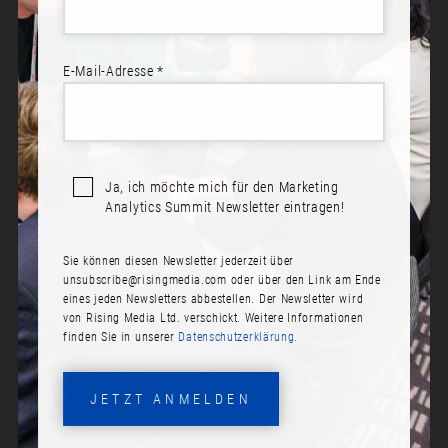
E-Mail-Adresse *
Sprecher*innen:
Simon Pilkowski
Ja, ich möchte mich für den Marketing
COOKIES, BUT NO MILK -
Analytics Summit Newsletter eintragen!
HAVING FUN WITH EPRIVACY
DIRECTIVE
Sie können diesen Newsletter jederzeit über
unsubscribe@risingmedia.com
oder über den Link am Ende
Datum:
eines jeden Newsletters abbestellen. Der Newsletter wird
Montag, 16. November 2020
von Rising Media Ltd. verschickt. Weitere Informationen
finden Sie in unserer
Datenschutzerklärung.
Zeit:
13:15
JETZT ANMELDEN
Track: